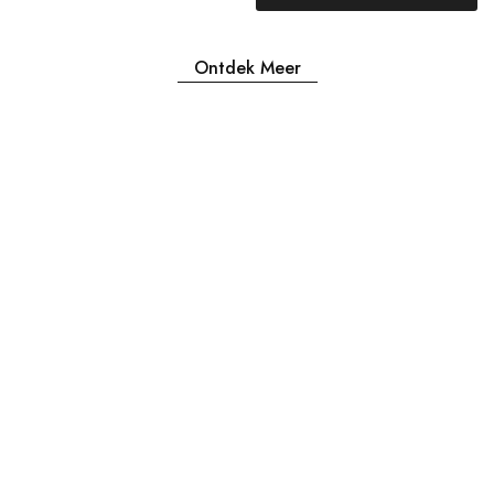
Ontdek Meer
Openingstijden
MA & DI GESLOTEN
WOENSDAG 12:00-17:30
DONDERDAG 12:00-17:30
VRIJDAG 12:00-17:30
ZATERDAG 12:00-17:30