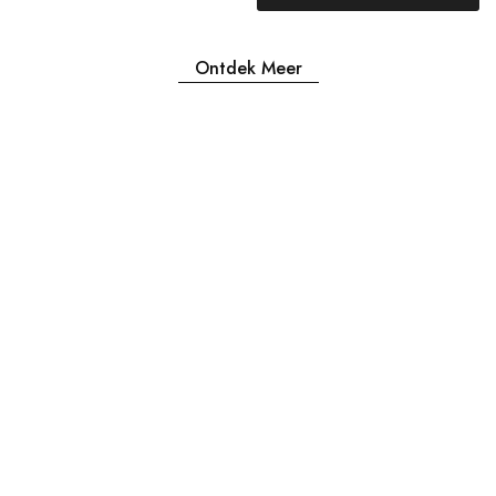
Ontdek Meer
Openingstijden
MA & DI GESLOTEN
WOENSDAG 12:00-17:30
DONDERDAG 12:00-17:30
VRIJDAG 12:00-17:30
ZATERDAG 12:00-17:30