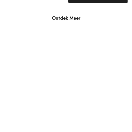
Ontdek Meer
Openingstijden
MA & DI GESLOTEN
WOENSDAG 12:00-17:30
DONDERDAG 12:00-17:30
VRIJDAG 12:00-17:30
ZATERDAG 12:00-17:30