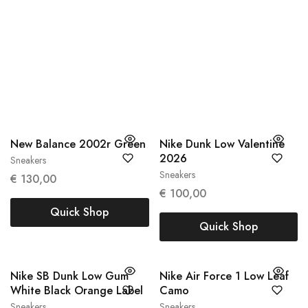
NIEUWKOMERS
Alle
Sneakers
Kleding
Accessoires
New Balance 2002r Green
Nike Dunk Low Valentine
2026
Sneakers
38
38.5
Sneakers
37,5
€
130,00
€
100,00
Quick Shop
Quick Shop
Nike SB Dunk Low Gum
Nike Air Force 1 Low Leaf
White Black Orange Label
Camo
Sneakers
Sneakers