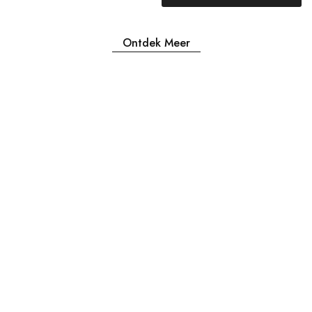
Ontdek Meer
Openingstijden
MA & DI GESLOTEN
WOENSDAG 12:00-17:30
DONDERDAG 12:00-17:30
VRIJDAG 12:00-17:30
ZATERDAG 12:00-17:30