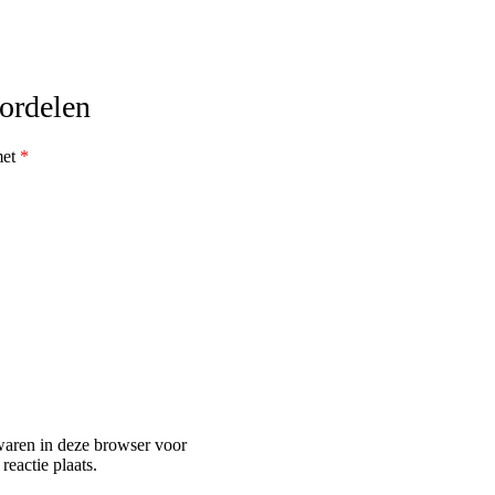
ordelen
met
*
waren in deze browser voor
eactie plaats.