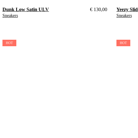
Dunk Low Satin ULV
€
130,00
Yeezy Sli
Sneakers
Sneakers
38.5
40.5
HOT
HOT