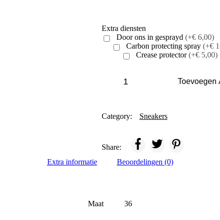
Extra diensten
Door ons in gesprayd
(+€ 6,00)
Carbon protecting spray
(+€ 1
Crease protector
(+€ 5,00)
Nike
Air
Toevoegen
Max
Dn
All
Night
Category:
Sneakers
quantity
Share:
Extra informatie
Beoordelingen (0)
Maat
36