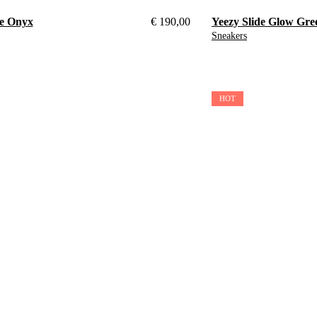
de Onyx
€
190,00
Yeezy Slide Glow Gre
Sneakers
37
44.5
HOT