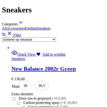
Sneakers
Categories
All
Accessoires
Kleding
Sneakers
Filter
Quick View
Add to wishlist
Sneakers
New Balance 2002r Green
€
130,00
38
38.5
Maat
Extra diensten
Door ons in gesprayd
(+€ 6,00)
Carbon protecting spray
(+€ 16,00)
Crease protector
(+€ 5,00)