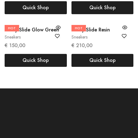
Quick Shop
Quick Shop
HOT
37
44.5
HOT
43
Yeezy Slide Glow Green
Yeezy Slide Resin
Sneakers
Sneakers
€
150,00
€
210,00
Quick Shop
Quick Shop