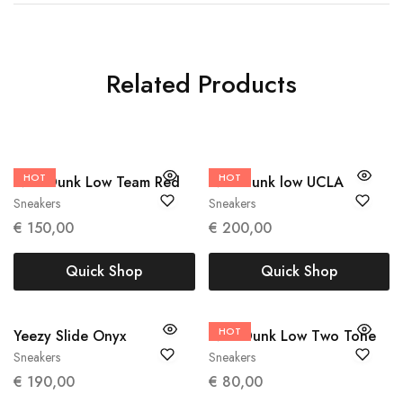
Related Products
HOT
48.5
HOT
40
Nike Dunk Low Team Red
Nike dunk low UCLA
Sneakers
Sneakers
€
150,00
€
200,00
Quick Shop
Quick Shop
40.5
HOT
38
38.5
Yeezy Slide Onyx
Nike Dunk Low Two Tone
Sneakers
Sneakers
€
190,00
€
80,00