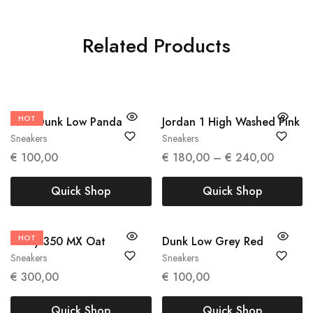
Related Products
38
40
45
HOT
47
36
40.5
41
Nike Dunk Low Panda
Jordan 1 High Washed Pink
Sneakers
Sneakers
€
100,00
€
180,00
–
€
240,00
Quick Shop
Quick Shop
HOT
38 2/3
40 2/3
39
Yeezy 350 MX Oat
Dunk Low Grey Red
Sneakers
Sneakers
€
300,00
€
100,00
Quick Shop
Quick Shop