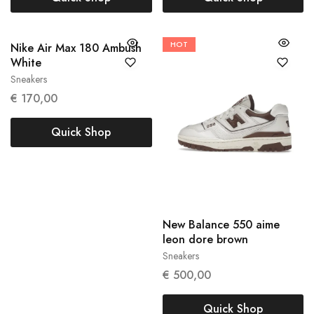
HOT
Nike Air Max 180 Ambush
38
White
Sneakers
€
170,00
Quick Shop
New Balance 550 aime
40
leon dore brown
Sneakers
€
500,00
Quick Shop