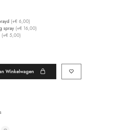
prayd
(+€ 6,00)
ng spray
(+€ 16,00)
r
(+€ 5,00)
an Winkelwagen
s