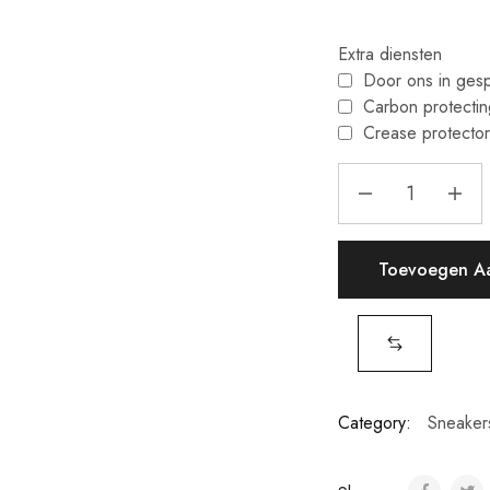
Extra diensten
Door ons in ges
Carbon protecti
Crease protecto
Jordan
4
White
Thunder
Toevoegen A
quantity
Category:
Sneaker