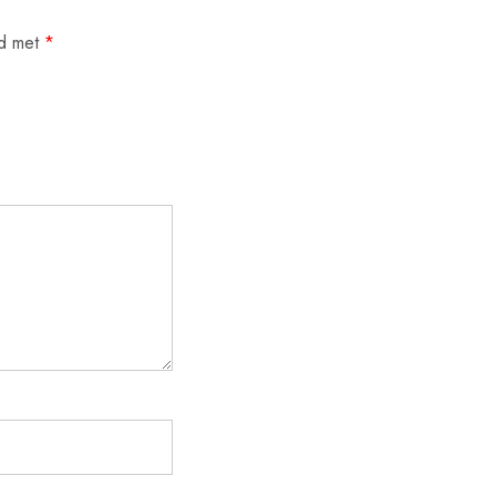
rd met
*