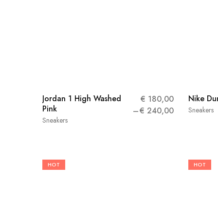
Jordan 1 High Washed
Nike Du
€
180,00
Pink
€
240,00
Sneakers
Sneakers
HOT
HOT
38
36
38.5
40.5