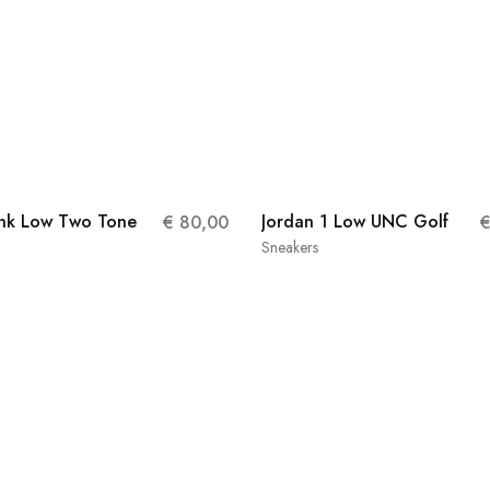
nk Low Two Tone
Jordan 1 Low UNC Golf
€
80,00
Sneakers
40.5
44