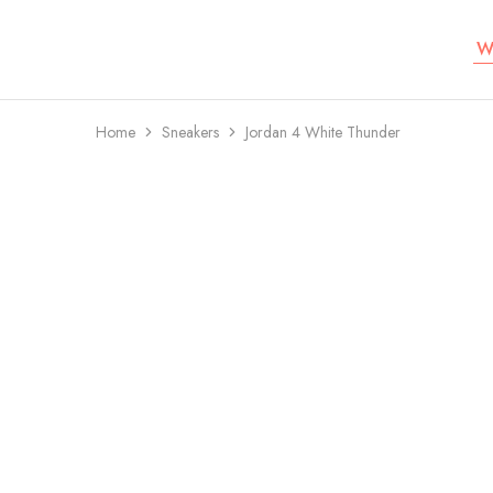
W
Koru
Lifestyle
Home
Sneakers
Jordan 4 White Thunder