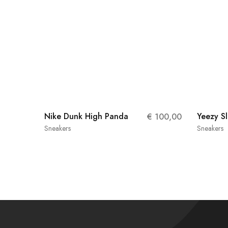
41
Nike Dunk High Panda
Yeezy S
€
100,00
Sneakers
Sneakers
44
37
44.5