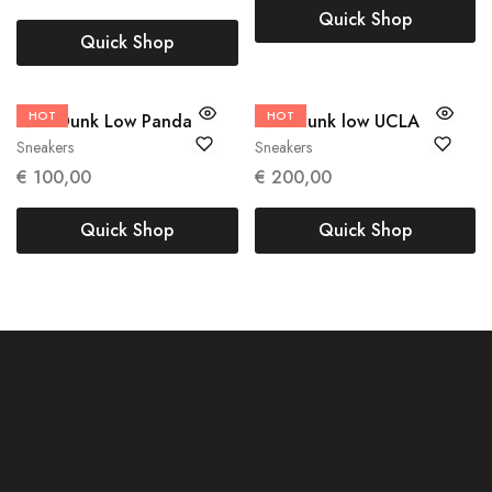
Quick Shop
Quick Shop
38
40
45
HOT
47
HOT
40
Nike Dunk Low Panda
Nike dunk low UCLA
Sneakers
Sneakers
€
100,00
€
200,00
Quick Shop
Quick Shop