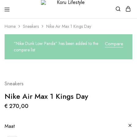
Koru
Lifestyle
Home
Sneakers
Nike Air Max 1 Kings Day
“Nike Dunk Low Panda” has been added to the
Compare
compare list
Sneakers
Nike Air Max 1 Kings Day
€
270,00
Maat