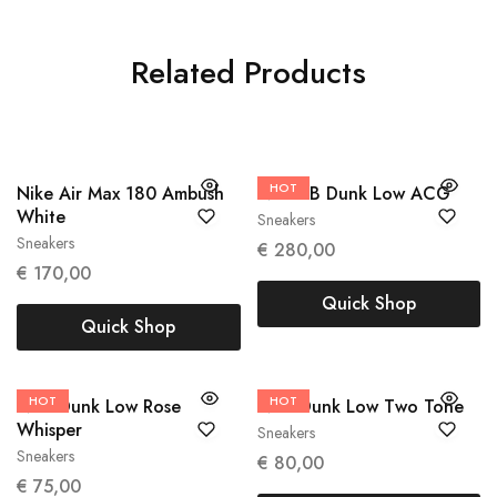
Related Products
HOT
36
Nike Air Max 180 Ambush
Nike SB Dunk Low ACG
38
White
Sneakers
Sneakers
€
280,00
€
170,00
Quick Shop
Quick Shop
HOT
HOT
38
38.5
Nike Dunk Low Rose
Nike Dunk Low Two Tone
42.5
Whisper
Sneakers
Sneakers
€
80,00
€
75,00