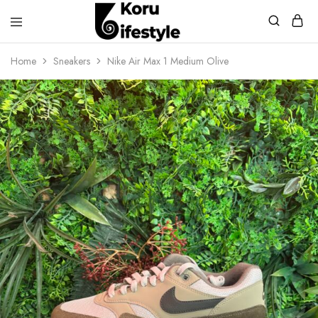
Koru
Lifestyle
Home
Sneakers
Nike Air Max 1 Medium Olive