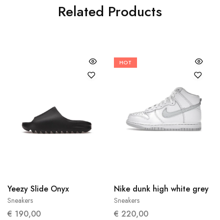
Related Products
HOT
40.5
36.5
Yeezy Slide Onyx
Nike dunk high white grey
Sneakers
Sneakers
€
190,00
€
220,00