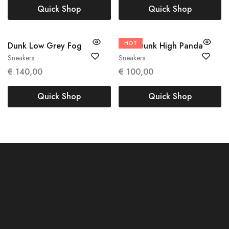
Quick Shop
Quick Shop
42
42.5
44
44.5
45
HOT
44
Dunk Low Grey Fog
Nike Dunk High Panda
Sneakers
Sneakers
€
140,00
€
100,00
Quick Shop
Quick Shop