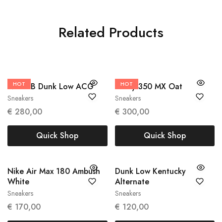
Related Products
HOT
36
HOT
38 2/3
40 2/3
Nike SB Dunk Low ACG
Yeezy 350 MX Oat
Sneakers
Sneakers
€
280,00
€
300,00
Quick Shop
Quick Shop
Nike Air Max 180 Ambush
Dunk Low Kentucky
38
42
White
Alternate
Sneakers
Sneakers
€
170,00
€
120,00