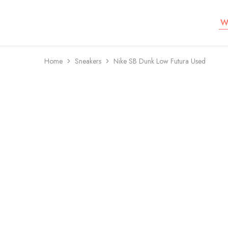
W
Koru
Lifestyle
Home
Sneakers
Nike SB Dunk Low Futura Used