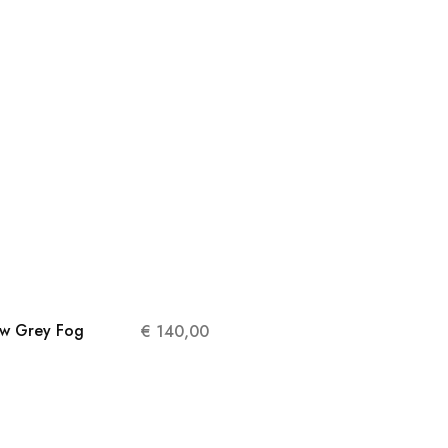
w Grey Fog
€
140,00
42.5
44
44.5