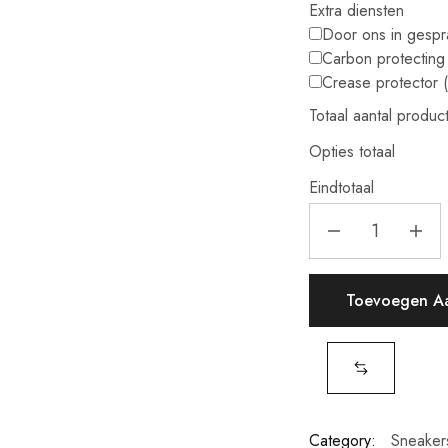
Extra diensten
Door ons in gesp
Carbon protecting
Crease protector
Totaal aantal produc
Opties totaal
Eindtotaal
Toevoegen A
Category:
Sneaker