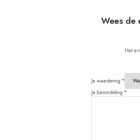
Wees de e
Het e-m
Je waardering
*
Je beoordeling
*