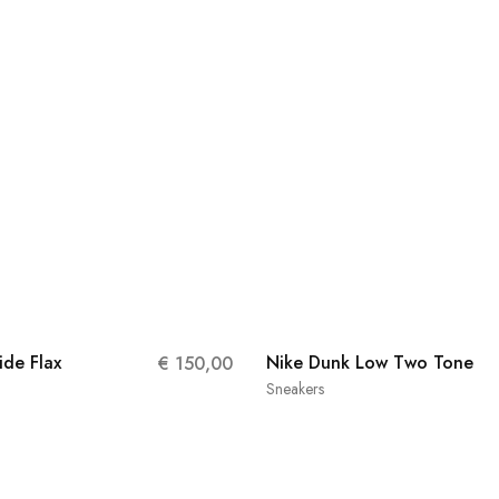
ide Flax
Nike Dunk Low Two Tone
€
150,00
Sneakers
38
38.5