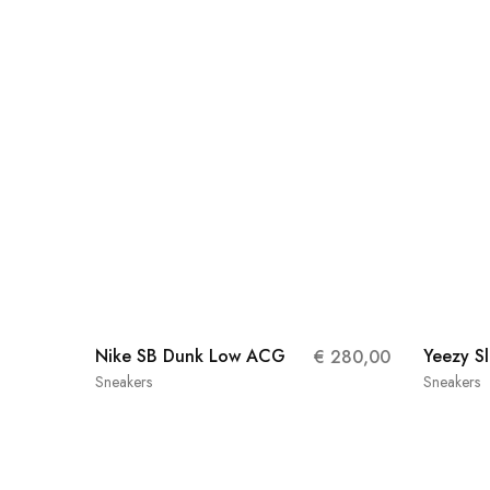
Nike SB Dunk Low ACG
Yeezy Sl
€
280,00
Sneakers
Sneakers
36
43