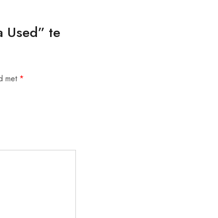
a Used” te
rd met
*