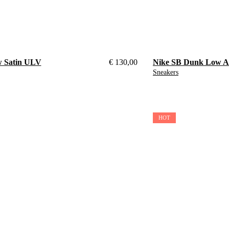
 Satin ULV
€
130,00
Nike SB Dunk Low 
Sneakers
36
HOT