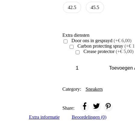
42.5
45.5
Extra diensten
Door ons in gesprayd
(+€ 6,00)
Carbon protecting spray
(+€ 1
Crease protector
(+€ 5,00)
Nike
SB
Toevoegen
Dunk
Low
Los
Angeles
Category:
Sneakers
Dodgers
quantity
Share:
Extra informatie
Beoordelingen (0)