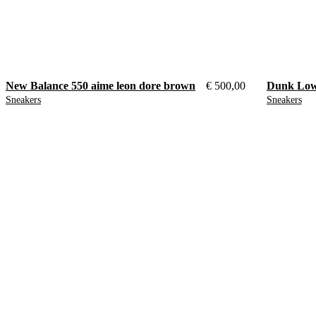
New Balance 550 aime leon dore brown
€
500,00
Dunk Low
Sneakers
Sneakers
40
38.5