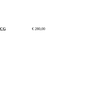
ACG
€
280,00