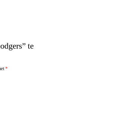
odgers” te
met
*