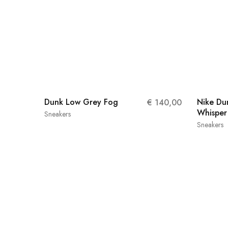
Dunk Low Grey Fog
Nike Du
€
140,00
Whisper
Sneakers
Sneakers
42
42.5
44
44.5
42.5
45