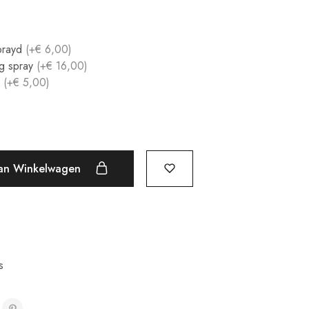
prayd
(+€ 6,00)
ng spray
(+€ 16,00)
r
(+€ 5,00)
an Winkelwagen
s