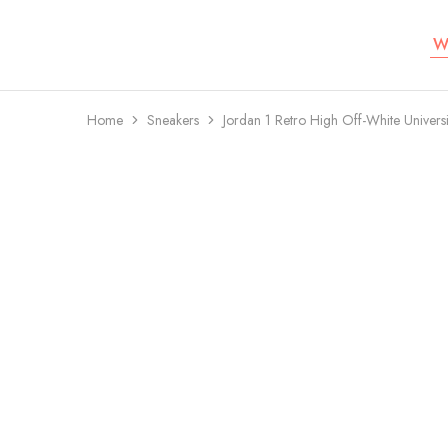
W
Koru
Lifestyle
Home
Sneakers
Jordan 1 Retro High Off-White Universi