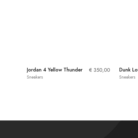
Jordan 4 Yellow Thunder
Dunk Lo
€
350,00
Sneakers
Sneakers
40
47.5
38.5