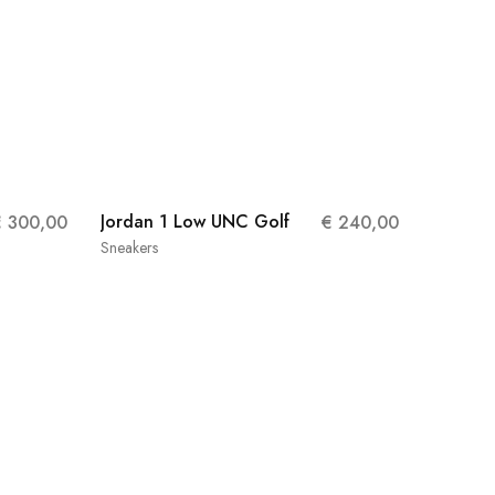
Jordan 1 Low UNC Golf
€
300,00
€
240,00
Sneakers
40.5
44