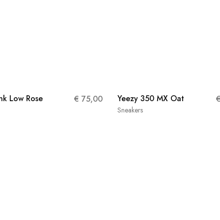
nk Low Rose
Yeezy 350 MX Oat
€
75,00
Sneakers
38 2/3
40 2/3