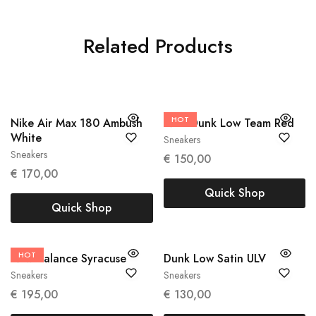
Related Products
HOT
48.5
Nike Air Max 180 Ambush
Nike Dunk Low Team Red
38
White
Sneakers
Sneakers
€
150,00
€
170,00
Quick Shop
Quick Shop
HOT
42
38.5
New Balance Syracuse
Dunk Low Satin ULV
Sneakers
Sneakers
€
195,00
€
130,00