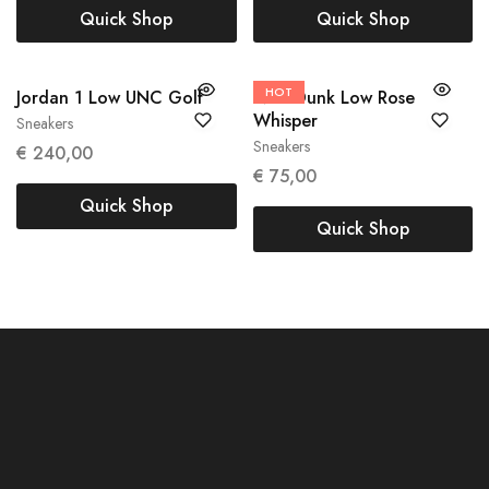
Quick Shop
Quick Shop
40.5
44
HOT
Jordan 1 Low UNC Golf
Nike Dunk Low Rose
42.5
Whisper
Sneakers
Sneakers
€
240,00
€
75,00
Quick Shop
Quick Shop