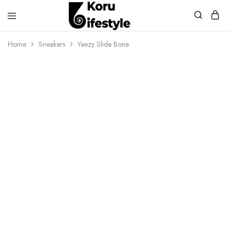
Koru
Lifestyle
Home
Sneakers
Yeezy Slide Bone