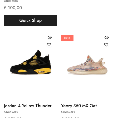
Sneakers
€
100,00
Quick Shop
HOT
40
47.5
38 2/3
40 2/3
Jordan 4 Yellow Thunder
Yeezy 350 MX Oat
Sneakers
Sneakers