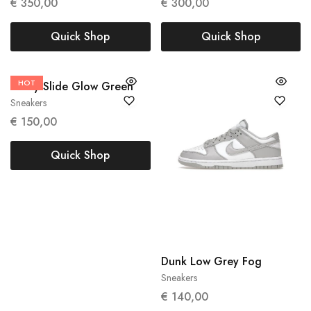
€
350,00
€
300,00
Quick Shop
Quick Shop
HOT
37
44.5
Yeezy Slide Glow Green
Sneakers
€
150,00
Quick Shop
42
42.5
44
44.5
45
Dunk Low Grey Fog
Sneakers
€
140,00