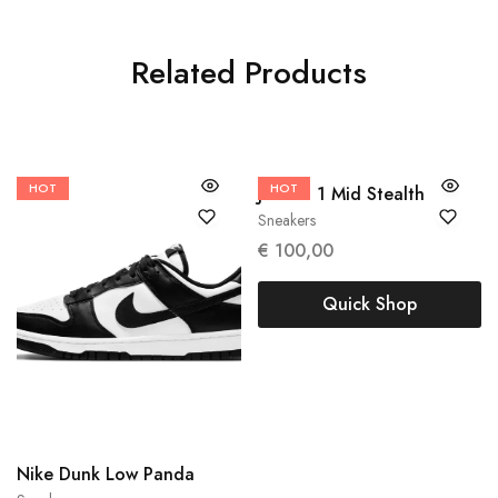
Related Products
HOT
HOT
38
Jordan 1 Mid Stealth
Sneakers
€
100,00
Quick Shop
38
40
45
47
Nike Dunk Low Panda