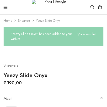
Koru
Lifestyle
Home
Sneakers
Yeezy Slide Onyx
“Yeezy Slide Onyx” has been added to your
View wishlist
wishlist
Sneakers
Yeezy Slide Onyx
€
190,00
Maat