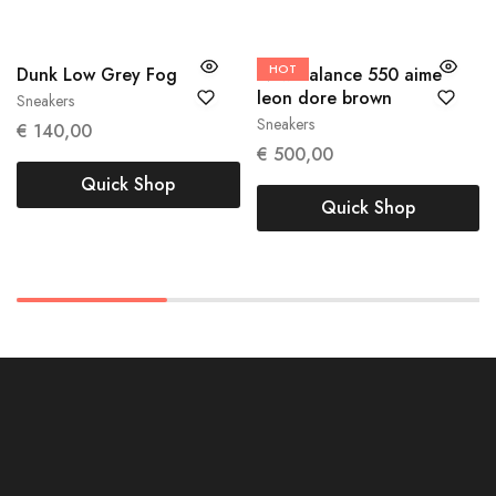
HOT
Dunk Low Grey Fog
New Balance 550 aime
42
42.5
44
44.5
45
leon dore brown
Sneakers
40
Sneakers
€
140,00
€
500,00
Quick Shop
Quick Shop